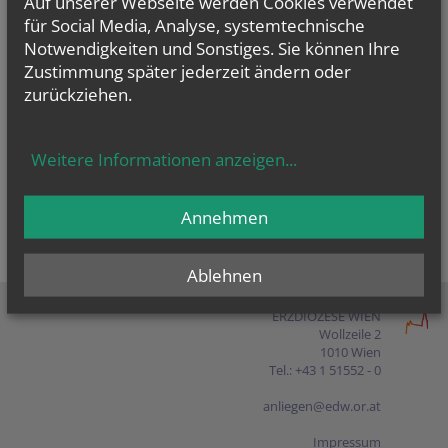
Auf unserer Webseite werden Cookies verwendet
Presse
für Social Media, Analyse, systemtechnische
Notwendigkeiten und Sonstiges. Sie können Ihre
Shop
Zustimmung später jederzeit ändern oder
zurückziehen.
EN
FR
ES
IT
PL
Weitere Informationen anzeigen
...
Annehmen
Ablehnen
ERZDIÖZESE WIEN
Wollzeile 2
1010 Wien
Tel.: +43 1 51552 - 0
anliegen@edw.or.at
Impressum