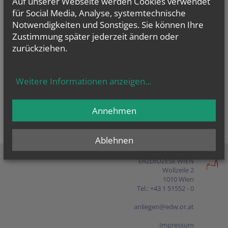
Auf unserer Webseite werden Cookies verwendet
Presse
für Social Media, Analyse, systemtechnische
Notwendigkeiten und Sonstiges. Sie können Ihre
Shop
Zustimmung später jederzeit ändern oder
zurückziehen.
EN
FR
ES
IT
PL
Weitere Informationen anzeigen
...
Annehmen
Ablehnen
ERZDIÖZESE WIEN
Wollzeile 2
1010 Wien
Tel.: +43 1 51552 - 0
anliegen@edw.or.at
Impressum