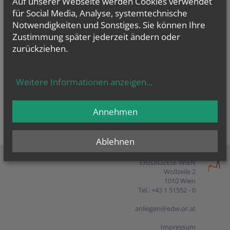
Auf unserer Webseite werden Cookies verwendet
Presse
für Social Media, Analyse, systemtechnische
Notwendigkeiten und Sonstiges. Sie können Ihre
Shop
Zustimmung später jederzeit ändern oder
zurückziehen.
EN
FR
ES
IT
PL
Weitere Informationen anzeigen
...
Annehmen
Ablehnen
ERZDIÖZESE WIEN
Wollzeile 2
1010 Wien
Tel.: +43 1 51552 - 0
anliegen@edw.or.at
Impressum