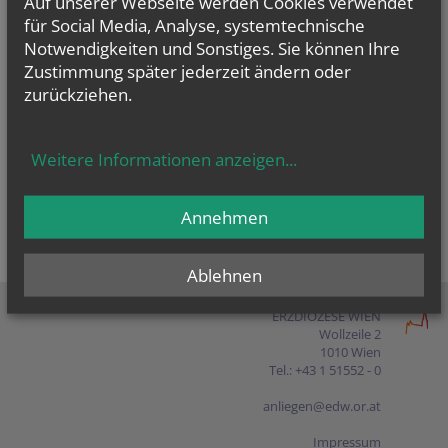
Auf unserer Webseite werden Cookies verwendet
Presse
für Social Media, Analyse, systemtechnische
Notwendigkeiten und Sonstiges. Sie können Ihre
Shop
Zustimmung später jederzeit ändern oder
zurückziehen.
EN
FR
ES
IT
PL
Weitere Informationen anzeigen
...
Annehmen
Ablehnen
ERZDIÖZESE WIEN
Wollzeile 2
1010 Wien
Tel.: +43 1 51552 - 0
anliegen@edw.or.at
Impressum