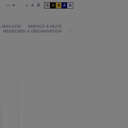
A
A
A
A
A
A
A
P
EN
A
& MAGAZIN
SERVICE & HILFE
MENSCHEN & ORGANISATION