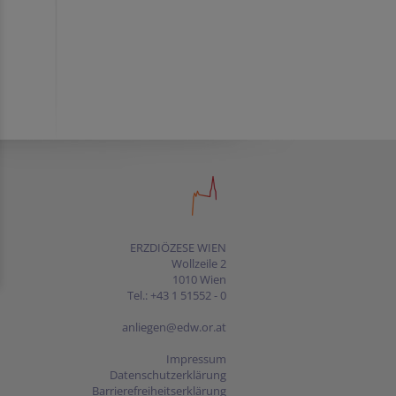
ERZDIÖZESE WIEN
Wollzeile 2
1010 Wien
Tel.: +43 1 51552 - 0
anliegen@edw.or.at
Impressum
Datenschutzerklärung
Barrierefreiheitserklärung