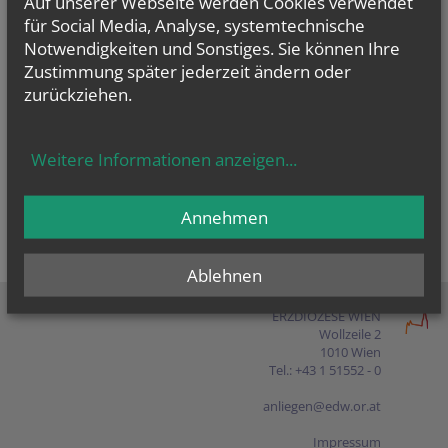
Auf unserer Webseite werden Cookies verwendet
Presse
für Social Media, Analyse, systemtechnische
Notwendigkeiten und Sonstiges. Sie können Ihre
Shop
Zustimmung später jederzeit ändern oder
zurückziehen.
EN
FR
ES
IT
PL
Weitere Informationen anzeigen
...
Annehmen
Ablehnen
ERZDIÖZESE WIEN
Wollzeile 2
1010 Wien
Tel.: +43 1 51552 - 0
anliegen@edw.or.at
Impressum