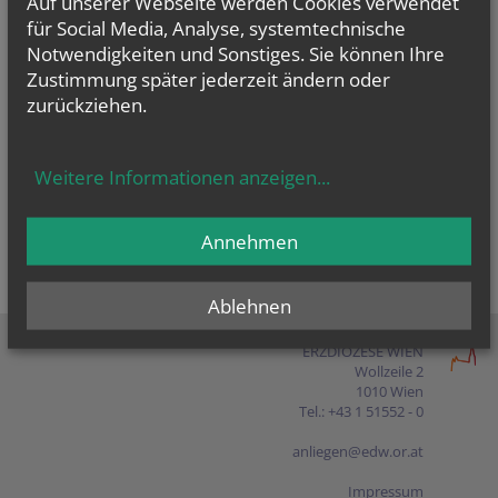
Auf unserer Webseite werden Cookies verwendet
Presse
für Social Media, Analyse, systemtechnische
Notwendigkeiten und Sonstiges. Sie können Ihre
Shop
Zustimmung später jederzeit ändern oder
zurückziehen.
EN
FR
ES
IT
PL
Weitere Informationen anzeigen
...
Annehmen
Ablehnen
ERZDIÖZESE WIEN
Wollzeile 2
1010 Wien
Tel.: +43 1 51552 - 0
anliegen@edw.or.at
Impressum