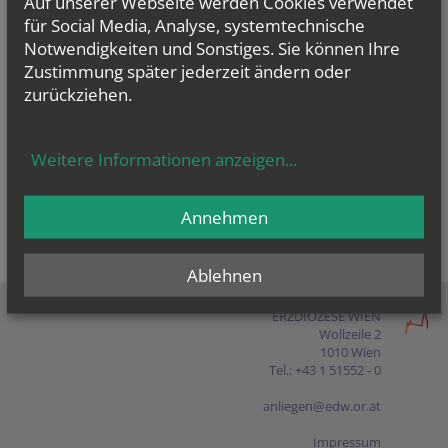
Auf unserer Webseite werden Cookies verwendet
Presse
für Social Media, Analyse, systemtechnische
Notwendigkeiten und Sonstiges. Sie können Ihre
Shop
Zustimmung später jederzeit ändern oder
zurückziehen.
EN
FR
ES
IT
PL
Weitere Informationen anzeigen
...
Annehmen
Ablehnen
ERZDIÖZESE WIEN
Wollzeile 2
1010 Wien
Tel.: +43 1 51552 - 0
anliegen@edw.or.at
Impressum