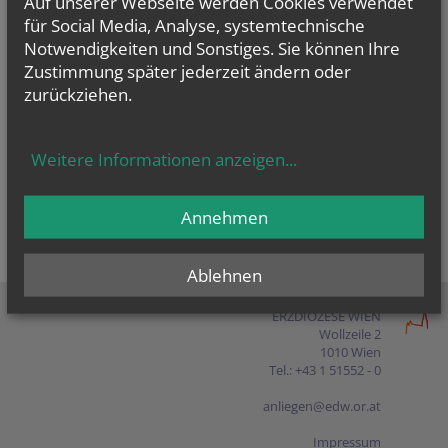
Auf unserer Webseite werden Cookies verwendet
Presse
für Social Media, Analyse, systemtechnische
Notwendigkeiten und Sonstiges. Sie können Ihre
Shop
Zustimmung später jederzeit ändern oder
zurückziehen.
EN
FR
ES
IT
PL
Weitere Informationen anzeigen
...
Annehmen
Ablehnen
ERZDIÖZESE WIEN
Wollzeile 2
1010 Wien
Tel.: +43 1 51552 - 0
anliegen@edw.or.at
Impressum