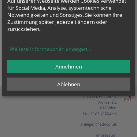
Auf unserer Webseite werden Cookies verwendet
Presse
für Social Media, Analyse, systemtechnische
Notwendigkeiten und Sonstiges. Sie können Ihre
Shop
Zustimmung später jederzeit ändern oder
zurückziehen.
EN
FR
ES
IT
PL
Weitere Informationen anzeigen
...
Annehmen
Ablehnen
ERZDIÖZESE WIEN
Wollzeile 2
1010 Wien
Tel.: +43 1 51552 - 0
anliegen@edw.or.at
Impressum