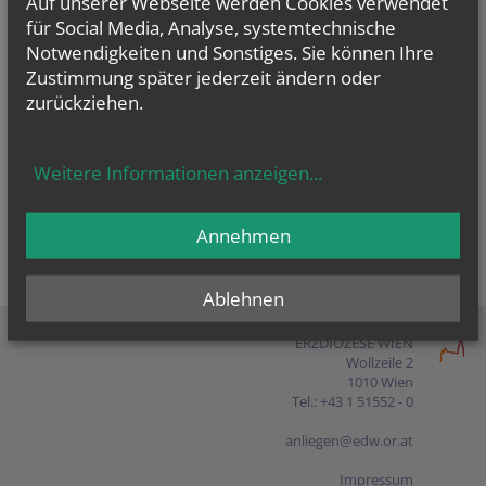
Auf unserer Webseite werden Cookies verwendet
Presse
für Social Media, Analyse, systemtechnische
Notwendigkeiten und Sonstiges. Sie können Ihre
Shop
Zustimmung später jederzeit ändern oder
zurückziehen.
EN
FR
ES
IT
PL
Weitere Informationen anzeigen
...
Annehmen
Ablehnen
ERZDIÖZESE WIEN
Wollzeile 2
1010 Wien
Tel.: +43 1 51552 - 0
anliegen@edw.or.at
Impressum