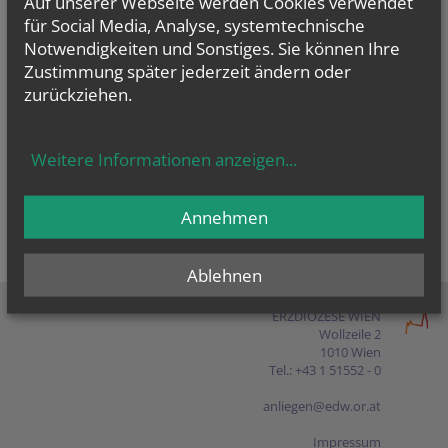
Auf unserer Webseite werden Cookies verwendet
Presse
für Social Media, Analyse, systemtechnische
Notwendigkeiten und Sonstiges. Sie können Ihre
Shop
Zustimmung später jederzeit ändern oder
zurückziehen.
EN
FR
ES
IT
PL
Weitere Informationen anzeigen
...
Annehmen
Ablehnen
ERZDIÖZESE WIEN
Wollzeile 2
1010 Wien
Tel.: +43 1 51552 - 0
anliegen@edw.or.at
Impressum