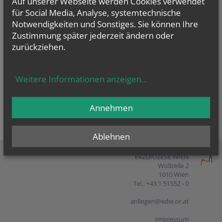
Auf unserer Webseite werden Cookies verwendet
Presse
für Social Media, Analyse, systemtechnische
Notwendigkeiten und Sonstiges. Sie können Ihre
Shop
Zustimmung später jederzeit ändern oder
zurückziehen.
EN
FR
ES
IT
PL
Weitere Informationen anzeigen
...
Annehmen
Ablehnen
ERZDIÖZESE WIEN
Wollzeile 2
1010 Wien
Tel.: +43 1 51552 - 0
anliegen@edw.or.at
Impressum