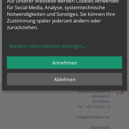
Auf unserer Webseite werden Cookies verwendet
Presse
für Social Media, Analyse, systemtechnische
Notwendigkeiten und Sonstiges. Sie können Ihre
Shop
Zustimmung später jederzeit ändern oder
zurückziehen.
EN
FR
ES
IT
PL
Weitere Informationen anzeigen
...
Annehmen
Ablehnen
ERZDIÖZESE WIEN
Wollzeile 2
1010 Wien
Tel.: +43 1 51552 - 0
anliegen@edw.or.at
Impressum