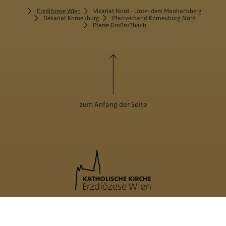
Erzdiözese Wien
Vikariat Nord - Unter dem Manhartsberg
Dekanat Korneuburg
Pfarrverband Korneuburg Nord
Pfarre Großrußbach
zum Anfang der Seite