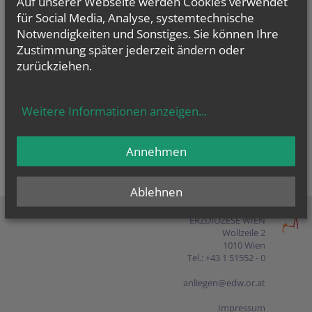
Auf unserer Webseite werden Cookies verwendet
Presse
für Social Media, Analyse, systemtechnische
Notwendigkeiten und Sonstiges. Sie können Ihre
Shop
Zustimmung später jederzeit ändern oder
zurückziehen.
EN
FR
ES
IT
PL
Weitere Informationen anzeigen
...
Annehmen
Ablehnen
ERZDIÖZESE WIEN
Wollzeile 2
1010 Wien
Tel.: +43 1 51552 - 0
anliegen@edw.or.at
Impressum