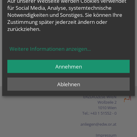
Auf unserer Webseite werden Cookies verwendet
Presse
für Social Media, Analyse, systemtechnische
Notwendigkeiten und Sonstiges. Sie können Ihre
Shop
Zustimmung später jederzeit ändern oder
zurückziehen.
EN
FR
ES
IT
PL
Weitere Informationen anzeigen
...
Annehmen
Ablehnen
ERZDIÖZESE WIEN
Wollzeile 2
1010 Wien
Tel.: +43 1 51552 - 0
anliegen@edw.or.at
Impressum