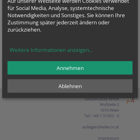
Auf unserer Webseite werden Cookies verwendet
Presse
für Social Media, Analyse, systemtechnische
Notwendigkeiten und Sonstiges. Sie können Ihre
Shop
Zustimmung später jederzeit ändern oder
zurückziehen.
EN
FR
ES
IT
PL
Weitere Informationen anzeigen
...
Annehmen
Ablehnen
ERZDIÖZESE WIEN
Wollzeile 2
1010 Wien
Tel.: +43 1 51552 - 0
anliegen@edw.or.at
Impressum