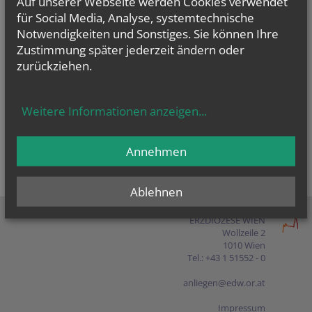
Auf unserer Webseite werden Cookies verwendet
Presse
für Social Media, Analyse, systemtechnische
Notwendigkeiten und Sonstiges. Sie können Ihre
Shop
Zustimmung später jederzeit ändern oder
zurückziehen.
EN
FR
ES
IT
PL
Weitere Informationen anzeigen
...
Annehmen
Ablehnen
ERZDIÖZESE WIEN
Wollzeile 2
1010 Wien
Tel.: +43 1 51552 - 0
anliegen@edw.or.at
Impressum