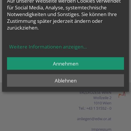
Auf unserer Webseite werden Cookies verwendet
Presse
für Social Media, Analyse, systemtechnische
Notwendigkeiten und Sonstiges. Sie können Ihre
Shop
Zustimmung später jederzeit ändern oder
zurückziehen.
EN
FR
ES
IT
PL
Weitere Informationen anzeigen
...
Annehmen
Ablehnen
ERZDIÖZESE WIEN
Wollzeile 2
1010 Wien
Tel.: +43 1 51552 - 0
anliegen@edw.or.at
Impressum