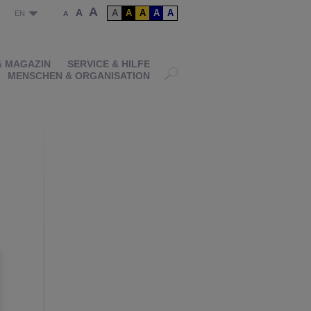
A
A
A
A
A
A
A
P
EN
A
& MAGAZIN
SERVICE & HILFE
MENSCHEN & ORGANISATION