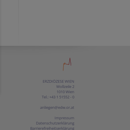
ERZDIÖZESE WIEN
Wollzeile 2
1010 Wien
Tel.: +43 1 51552 - 0
anliegen@edw.or.at
Impressum
Datenschutzerklärung
Barrierefreiheitserklärung