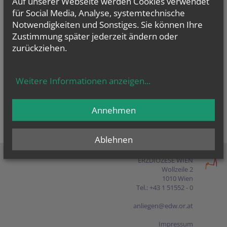
Auf unserer Webseite werden Cookies verwendet
Presse
für Social Media, Analyse, systemtechnische
Notwendigkeiten und Sonstiges. Sie können Ihre
Shop
Zustimmung später jederzeit ändern oder
zurückziehen.
EN
FR
ES
IT
PL
Weitere Informationen anzeigen
...
Annehmen
Ablehnen
ERZDIÖZESE WIEN
Wollzeile 2
1010 Wien
Tel.: +43 1 51552 - 0
anliegen@edw.or.at
Impressum