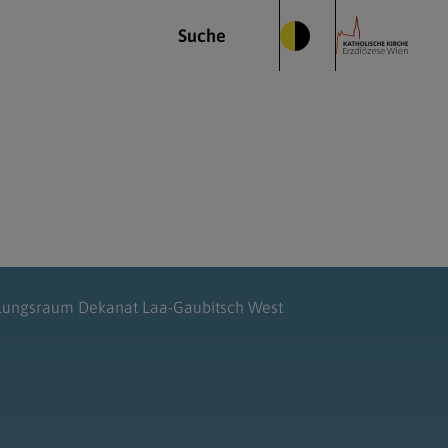
Suche
lungsraum Dekanat Laa-Gaubitsch West