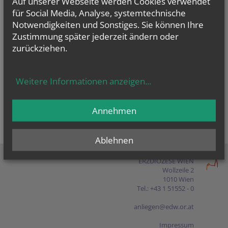
Auf unserer Webseite werden Cookies verwendet
Presse
für Social Media, Analyse, systemtechnische
Notwendigkeiten und Sonstiges. Sie können Ihre
Shop
Zustimmung später jederzeit ändern oder
zurückziehen.
EN
FR
ES
IT
PL
Weitere Informationen anzeigen
...
Annehmen
Ablehnen
ERZDIÖZESE WIEN
Wollzeile 2
1010 Wien
Tel.: +43 1 51552 - 0
anliegen@edw.or.at
Impressum