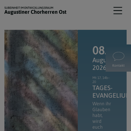
SUBEINHEIT IM ENTWICKLUNGSRAUM
Augustiner Chorherren Ost
08.
August
Kontakt
2026
Mt 17, 14b–
20
TAGES­
EVANGELIU
Wenn ihr
Glauben
habt,
wird
euch