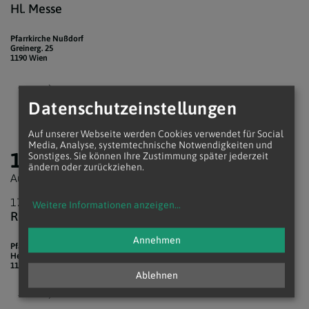
Hl. Messe
Pfarrkirche Nußdorf
Greinerg. 25
1190 Wien
Datenschutzeinstellungen
Auf unserer Webseite werden Cookies verwendet für Social
Media, Analyse, systemtechnische Notwendigkeiten und
13.
Sonstiges. Sie können Ihre Zustimmung später jederzeit
ändern oder zurückziehen.
August 2026
17:30 Uhr
Weitere Informationen anzeigen
...
Rosenkranz
Annehmen
Pfarrkirche Unterheiligenstadt
Heiligenstädter Str. 101
1190 Wien
Ablehnen