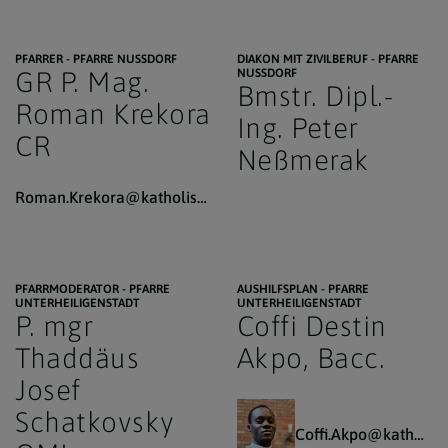
PFARRER - PFARRE NUSSDORF
DIAKON MIT ZIVILBERUF - PFARRE
GR P. Mag.
NUSSDORF
Bmstr. Dipl.-
Roman Krekora
Ing. Peter
CR
Neßmerak
Roman.Krekora@katholischekirche.at
PFARRMODERATOR - PFARRE
AUSHILFSPLAN - PFARRE
UNTERHEILIGENSTADT
UNTERHEILIGENSTADT
P. mgr
Coffi Destin
Thaddäus
Akpo, Bacc.
Josef
Schatkovsky
Coffi.Akpo@katholischekirche.at