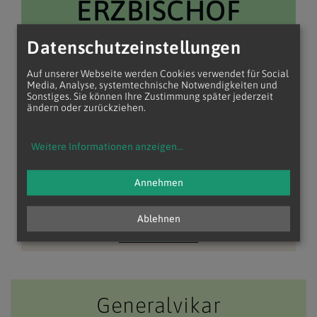
ERZBISCHOF
Datenschutzeinstellungen
Erzbischöfliches Sekretariat
Auf unserer Webseite werden Cookies verwendet für Social
Media, Analyse, systemtechnische Notwendigkeiten und
Sonstiges. Sie können Ihre Zustimmung später jederzeit
ändern oder zurückziehen.
Caritas der Erzdiözese Wien
Weitere Informationen anzeigen
...
Diözesan- und Metropolitangericht
Annehmen
Ordinariatskanzler
Ablehnen
Diözesanarchiv
Matrikenreferat
Generalvikar