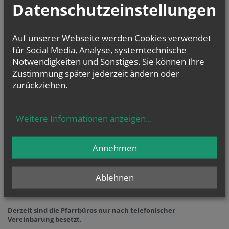
Die Pfarrkirche (1783) ist der Heiligen Magdalena (Gedenktag am 22.
Datenschutzeinstellungen
Juli) geweiht.
Sie haben Fragen zu
Auf unserer Webseite werden Cookies verwendet
… Taufe
(weitere
Infos
...)
für Social Media, Analyse, systemtechnische
… Erstkommunion
(weitere
Infos
...)
Notwendigkeiten und Sonstiges. Sie können Ihre
… Firmung
(weitere
Infos
...)
Zustimmung später jederzeit ändern oder
… Hochzeit
(weitere
Infos
...)
und
… Beerdigung
(weitere
Infos
...)
zurückziehen.
oder allgemeine Fragen? Dann kontaktieren Sie als erste Anlaufstelle
unser
Pfarrbüro
unter 02230/2282
Weitere Informationen anzeigen
...
Öffnungszeiten
Öffnungszeiten der Kirche:
Annehmen
ganztägig
Telefonisch erreichen Sie uns unter der Telefonnummer
Ablehnen
02230/2282
Derzeit sind die Pfarrbüros nur nach telefonischer
Vereinbarung besetzt.