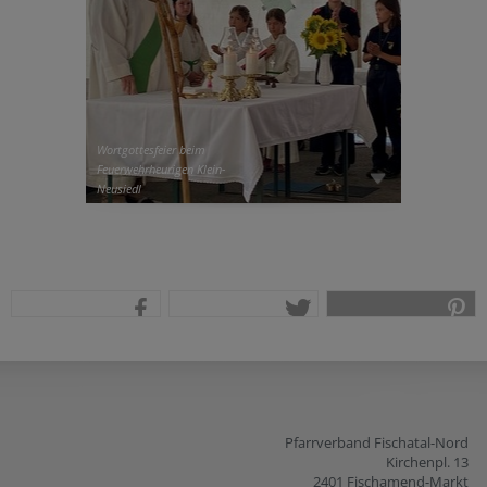
Wortgottesfeier beim
Feuerwehrheurigen Klein-
Neusiedl
teilen
tweet
pin it
Pfarrverband Fischatal-Nord
Kirchenpl. 13
2401 Fischamend-Markt