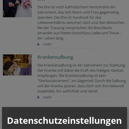
Die Ehe ist nach katholischem Verständnis ein
Sakrament, das sich Mann und Frau gegenseitig
spenden. Die Ehe ist Ausdruck für das
Liebesverhältnis zwischen Gott und den Menschen.
Bei der Trauung versprechen die Brautleute
einander aus freiem Entschluss Liebe und Treue -
ein Leben lang.
mehr
Krankensalbung
Die Krankensalbung ist ein Sakrament zur Stärkung.
Der Kranke soll dabei die Kraft des Heiligen Geistes
empfangen. Die Krankensalbung ist kein
"Sterbesakrament", im Gegenteil: Durch die Salbung
soll der Kranke spüren, dass Gott sich ihm liebevoll
zuwendet, ihn aufrichtet und rettet.
mehr
Messe
Datenschutzeinstellungen
Am Sonntag, dem Tag der Auferstehung Jesu Christi,
versammeln sich Christen auf der ganzen Welt zum
Gottesdienst. Sie kommen zusammen im Namen