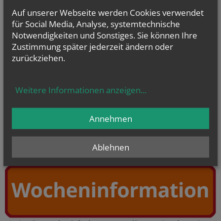
Jesu, seinem Auftrag entsprechend, der sagt: "Tut
Auf unserer Webseite werden Cookies verwendet
dies zu meinem Gedächtnis." In der Feier der Messe
für Social Media, Analyse, systemtechnische
wird das Wort Gottes aus der Bibel vorgelesen und
Notwendigkeiten und Sonstiges. Sie können Ihre
die Gegenwart Jesu Christi in Brot und Wein gefeiert.
mehr
Zustimmung später jederzeit ändern oder
zurückziehen.
vorherige
weitere
1
2
Weitere Informationen anzeigen
...
Annehmen
GOTTESDIENSTE
Ablehnen