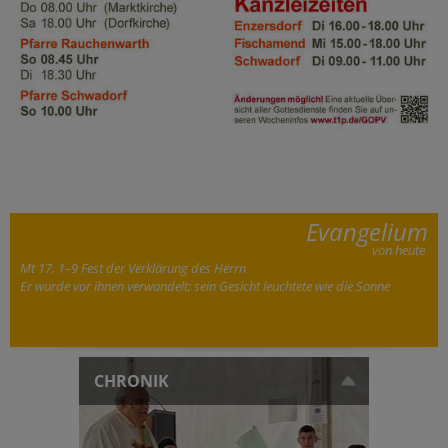
Evangelium
von heute
Mt 17, 1–9 Fest der Verklärung des Herrn
Er wurde vor ihnen verwandelt; sein Gesicht leuchtete wie die Sonne
CHRONIK