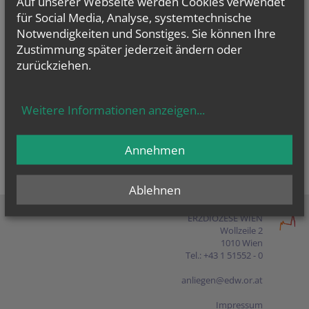
Auf unserer Webseite werden Cookies verwendet
Presse
für Social Media, Analyse, systemtechnische
Notwendigkeiten und Sonstiges. Sie können Ihre
Shop
Zustimmung später jederzeit ändern oder
zurückziehen.
EN
FR
ES
IT
PL
Weitere Informationen anzeigen
...
Annehmen
Ablehnen
ERZDIÖZESE WIEN
Wollzeile 2
1010 Wien
Tel.: +43 1 51552 - 0
anliegen@edw.or.at
Impressum