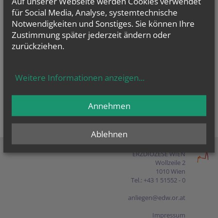
Auf unserer Webseite werden Cookies verwendet
Presse
für Social Media, Analyse, systemtechnische
Notwendigkeiten und Sonstiges. Sie können Ihre
Shop
Zustimmung später jederzeit ändern oder
zurückziehen.
EN
FR
ES
IT
PL
Weitere Informationen anzeigen
...
Annehmen
Ablehnen
ERZDIÖZESE WIEN
Wollzeile 2
1010 Wien
Tel.: +43 1 51552 - 0
anliegen@edw.or.at
Impressum