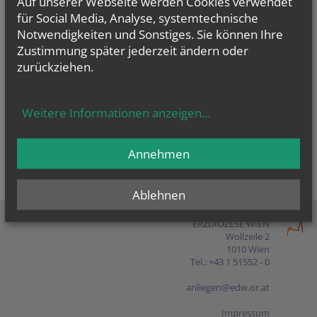
Auf unserer Webseite werden Cookies verwendet
Presse
für Social Media, Analyse, systemtechnische
Notwendigkeiten und Sonstiges. Sie können Ihre
Shop
Zustimmung später jederzeit ändern oder
zurückziehen.
EN
FR
ES
IT
PL
Weitere Informationen anzeigen
...
Annehmen
Ablehnen
ERZDIÖZESE WIEN
Wollzeile 2
1010 Wien
Tel.: +43 1 51552 - 0
anliegen@edw.or.at
Impressum