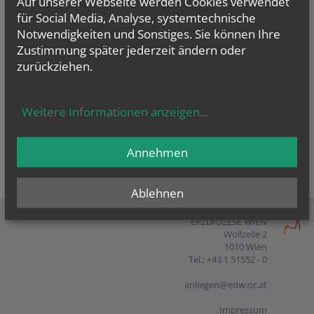
Auf unserer Webseite werden Cookies verwendet
Presse
für Social Media, Analyse, systemtechnische
Notwendigkeiten und Sonstiges. Sie können Ihre
Shop
Zustimmung später jederzeit ändern oder
zurückziehen.
EN
FR
ES
IT
PL
Weitere Informationen anzeigen
...
Annehmen
Ablehnen
ERZDIÖZESE WIEN
Wollzeile 2
1010 Wien
Tel.: +43 1 51552 - 0
anliegen@edw.or.at
Impressum