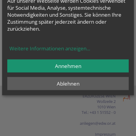
Auf unserer Webseite werden Cookies verwendet
Presse
für Social Media, Analyse, systemtechnische
Notwendigkeiten und Sonstiges. Sie können Ihre
Shop
Zustimmung später jederzeit ändern oder
zurückziehen.
EN
FR
ES
IT
PL
Weitere Informationen anzeigen
...
Annehmen
Ablehnen
ERZDIÖZESE WIEN
Wollzeile 2
1010 Wien
Tel.: +43 1 51552 - 0
anliegen@edw.or.at
Impressum