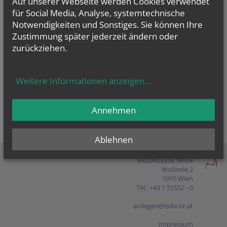
Auf unserer Webseite werden Cookies verwendet
Presse
für Social Media, Analyse, systemtechnische
Notwendigkeiten und Sonstiges. Sie können Ihre
Shop
Zustimmung später jederzeit ändern oder
zurückziehen.
EN
FR
ES
IT
PL
Weitere Informationen anzeigen
...
Annehmen
Ablehnen
ERZDIÖZESE WIEN
Wollzeile 2
1010 Wien
Tel.: +43 1 51552 - 0
anliegen@edw.or.at
Impressum