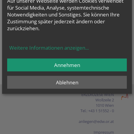
Auf unserer Webseite werden Cookies verwendet
Presse
für Social Media, Analyse, systemtechnische
Notwendigkeiten und Sonstiges. Sie können Ihre
Shop
Zustimmung später jederzeit ändern oder
zurückziehen.
EN
FR
ES
IT
PL
Weitere Informationen anzeigen
...
Annehmen
Ablehnen
ERZDIÖZESE WIEN
Wollzeile 2
1010 Wien
Tel.: +43 1 51552 - 0
anliegen@edw.or.at
Impressum