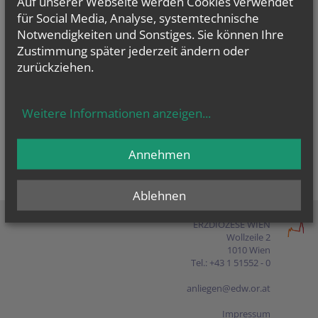
Auf unserer Webseite werden Cookies verwendet
Presse
für Social Media, Analyse, systemtechnische
Notwendigkeiten und Sonstiges. Sie können Ihre
Shop
Zustimmung später jederzeit ändern oder
zurückziehen.
EN
FR
ES
IT
PL
Weitere Informationen anzeigen
...
Annehmen
Ablehnen
ERZDIÖZESE WIEN
Wollzeile 2
1010 Wien
Tel.: +43 1 51552 - 0
anliegen@edw.or.at
Impressum