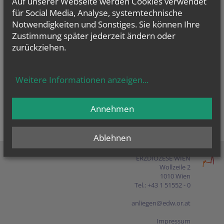
Auf unserer Webseite werden Cookies verwendet
Presse
für Social Media, Analyse, systemtechnische
Notwendigkeiten und Sonstiges. Sie können Ihre
Shop
Zustimmung später jederzeit ändern oder
zurückziehen.
EN
FR
ES
IT
PL
Weitere Informationen anzeigen
...
Annehmen
Ablehnen
ERZDIÖZESE WIEN
Wollzeile 2
1010 Wien
Tel.: +43 1 51552 - 0
anliegen@edw.or.at
Impressum