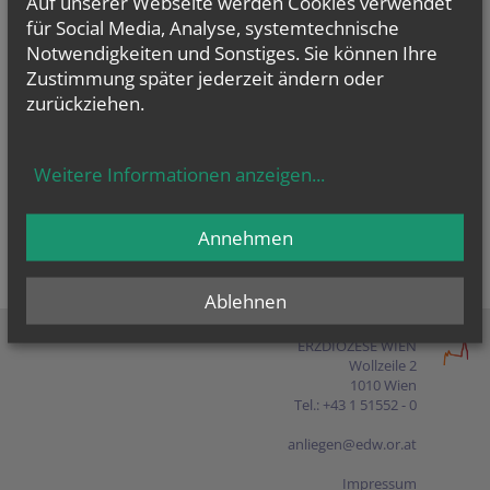
Auf unserer Webseite werden Cookies verwendet
Presse
für Social Media, Analyse, systemtechnische
Notwendigkeiten und Sonstiges. Sie können Ihre
Shop
Zustimmung später jederzeit ändern oder
zurückziehen.
EN
FR
ES
IT
PL
Weitere Informationen anzeigen
...
Annehmen
Ablehnen
ERZDIÖZESE WIEN
Wollzeile 2
1010 Wien
Tel.: +43 1 51552 - 0
anliegen@edw.or.at
Impressum