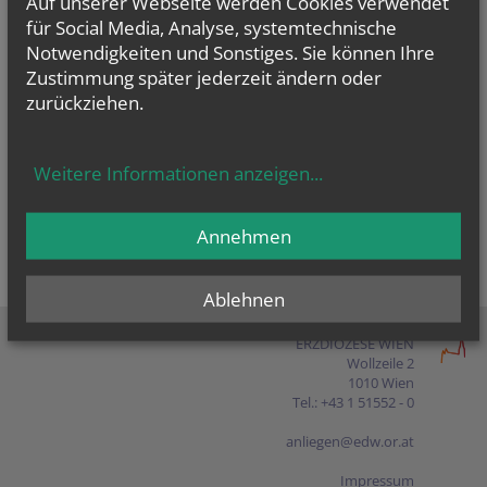
Auf unserer Webseite werden Cookies verwendet
Presse
für Social Media, Analyse, systemtechnische
Notwendigkeiten und Sonstiges. Sie können Ihre
Shop
Zustimmung später jederzeit ändern oder
zurückziehen.
EN
FR
ES
IT
PL
Weitere Informationen anzeigen
...
Annehmen
Ablehnen
ERZDIÖZESE WIEN
Wollzeile 2
1010 Wien
Tel.: +43 1 51552 - 0
anliegen@edw.or.at
Impressum