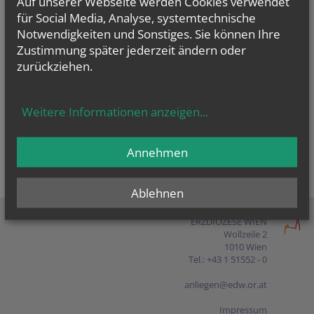
Auf unserer Webseite werden Cookies verwendet
Presse
für Social Media, Analyse, systemtechnische
Notwendigkeiten und Sonstiges. Sie können Ihre
Shop
Zustimmung später jederzeit ändern oder
zurückziehen.
EN
FR
ES
IT
PL
Weitere Informationen anzeigen
...
Annehmen
Ablehnen
ERZDIÖZESE WIEN
Wollzeile 2
1010 Wien
Tel.: +43 1 51552 - 0
anliegen@edw.or.at
Impressum