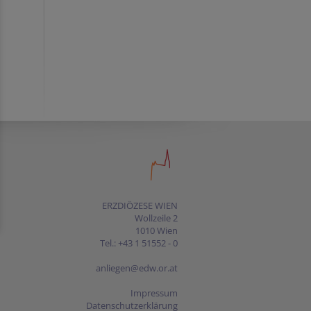
ERZDIÖZESE WIEN
Wollzeile 2
1010 Wien
Tel.: +43 1 51552 - 0
anliegen@edw.or.at
Impressum
Datenschutzerklärung