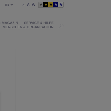
A
A
A
A
A
A
A
P
EN
A
& MAGAZIN
SERVICE & HILFE
MENSCHEN & ORGANISATION