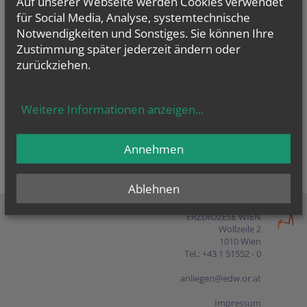
Auf unserer Webseite werden Cookies verwendet
Presse
für Social Media, Analyse, systemtechnische
Notwendigkeiten und Sonstiges. Sie können Ihre
Shop
Zustimmung später jederzeit ändern oder
zurückziehen.
EN
FR
ES
IT
PL
Weitere Informationen anzeigen
...
Annehmen
Ablehnen
ERZDIÖZESE WIEN
Wollzeile 2
1010 Wien
Tel.: +43 1 51552 - 0
anliegen@edw.or.at
Impressum