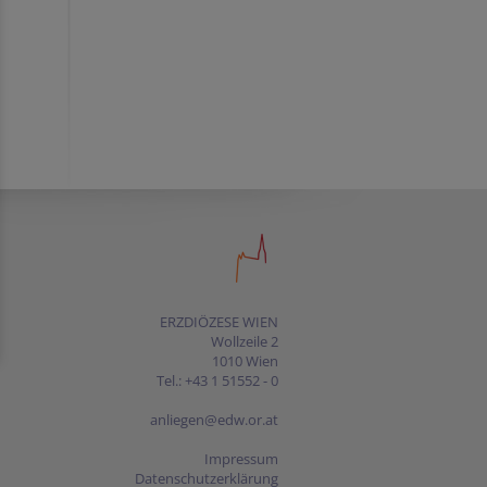
ERZDIÖZESE WIEN
Wollzeile 2
1010 Wien
Tel.: +43 1 51552 - 0
anliegen@edw.or.at
Impressum
Datenschutzerklärung