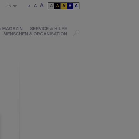
A
A
A
A
A
A
A
P
EN
A
& MAGAZIN
SERVICE & HILFE
MENSCHEN & ORGANISATION