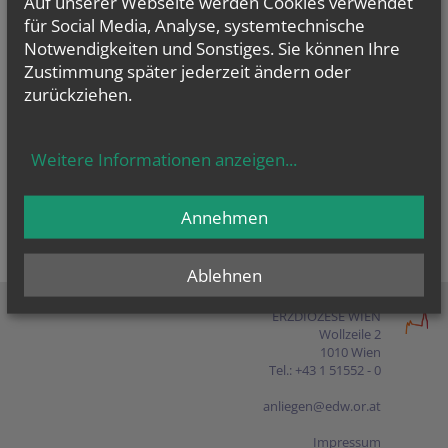
Auf unserer Webseite werden Cookies verwendet
Presse
für Social Media, Analyse, systemtechnische
Notwendigkeiten und Sonstiges. Sie können Ihre
Shop
Zustimmung später jederzeit ändern oder
zurückziehen.
EN
FR
ES
IT
PL
Weitere Informationen anzeigen
...
Annehmen
Ablehnen
ERZDIÖZESE WIEN
Wollzeile 2
1010 Wien
Tel.: +43 1 51552 - 0
anliegen@edw.or.at
Impressum