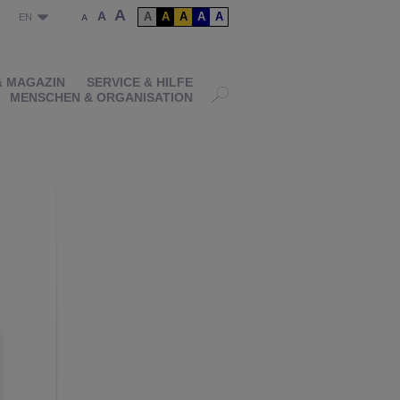
A
A
A
A
A
A
A
P
EN
A
& MAGAZIN
SERVICE & HILFE
MENSCHEN & ORGANISATION