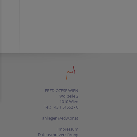
ERZDIÖZESE WIEN
Wollzeile 2
1010 Wien
Tel.: +43 1 51552 - 0
anliegen@edw.or.at
Impressum
Datenschutzerklärung