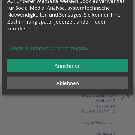
Auf unserer Webseite werden Cookies verwendet
Presse
für Social Media, Analyse, systemtechnische
Notwendigkeiten und Sonstiges. Sie können Ihre
Shop
Zustimmung später jederzeit ändern oder
zurückziehen.
EN
FR
ES
IT
PL
Weitere Informationen anzeigen
...
Annehmen
Ablehnen
ERZDIÖZESE WIEN
Wollzeile 2
1010 Wien
Tel.: +43 1 51552 - 0
anliegen@edw.or.at
Impressum