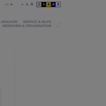
A
A
A
A
A
A
A
P
EN
A
& MAGAZIN
SERVICE & HILFE
MENSCHEN & ORGANISATION