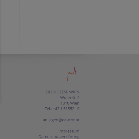
ERZDIÖZESE WIEN
Wollzeile 2
1010 Wien
Tel.: +43 1 51552 - 0
anliegen@edw.or.at
Impressum
Datenschutzerklärung