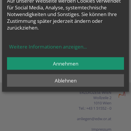
Auf unserer Webseite werden Cookies verwendet
Presse
für Social Media, Analyse, systemtechnische
Notwendigkeiten und Sonstiges. Sie können Ihre
Shop
Zustimmung später jederzeit ändern oder
zurückziehen.
EN
FR
ES
IT
PL
Weitere Informationen anzeigen
...
Annehmen
Ablehnen
ERZDIÖZESE WIEN
Wollzeile 2
1010 Wien
Tel.: +43 1 51552 - 0
anliegen@edw.or.at
Impressum