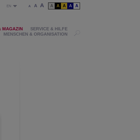
A
A
A
A
A
A
A
P
EN
A
& MAGAZIN
SERVICE & HILFE
MENSCHEN & ORGANISATION