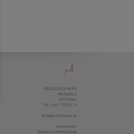
ERZDIÖZESE WIEN
Wollzeile 2
1010 Wien
Tel.: +43 1 51552 - 0
anliegen@edw.or.at
Impressum
Datenschutzerklärung