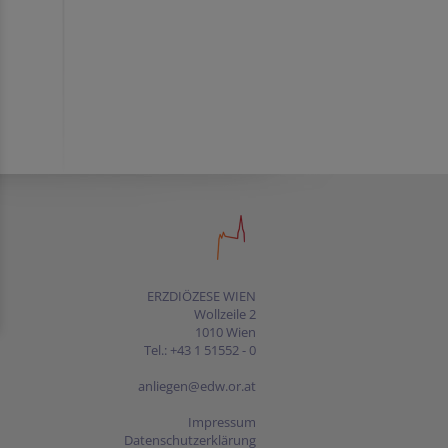
ERZDIÖZESE WIEN
Wollzeile 2
1010 Wien
Tel.: +43 1 51552 - 0
anliegen@edw.or.at
Impressum
Datenschutzerklärung