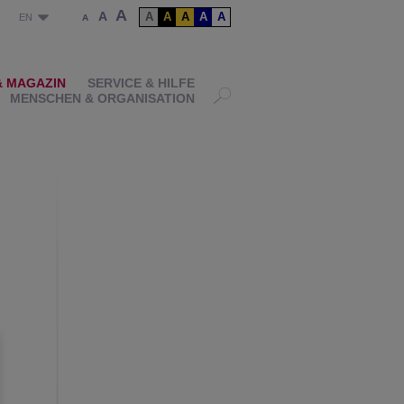
A
A
A
A
A
A
A
P
EN
A
& MAGAZIN
SERVICE & HILFE
MENSCHEN & ORGANISATION